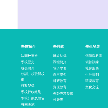
學校簡介
學與教
學生發展
法團校董會
班級結構
價值觀教育
學校歷史
課程簡介
領袖訓練
校長簡介
電子學習
社會服務
校訓、校歌與校
自主學習
生涯規劃
徽
科研教育
環境教育
行政架構
資優教育
文化交流
學校行政組別
教師專業發展
學校計劃及報告
校曆表
校園設施