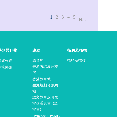
1
2
3
4
5
Next
傳訊與刊物
連結
招聘及招標
傳媒報道
教育局
招聘及招標
香港考試及評核
學校傳訊
局
香港教育城
生涯規劃資訊網
站
語文教育及研究
常務委員會（語
常會）
HyRead@LPSMC