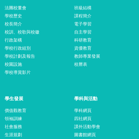
法團校董會
班級結構
學校歷史
課程簡介
校長簡介
電子學習
校訓、校歌與校徽
自主學習
行政架構
科研教育
學校行政組別
資優教育
學校計劃及報告
教師專業發展
校園設施
校曆表
學校導賞影片
學生發展
學科與活動
價值觀教育
學科網頁
領袖訓練
四社網頁
社會服務
課外活動學會
生涯規劃
圖書館網頁