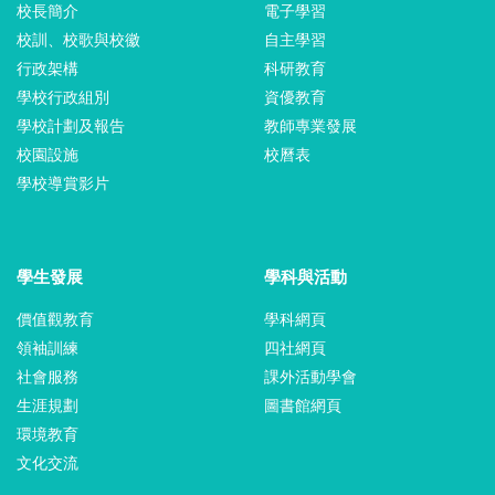
校長簡介
電子學習
校訓、校歌與校徽
自主學習
行政架構
科研教育
學校行政組別
資優教育
學校計劃及報告
教師專業發展
校園設施
校曆表
學校導賞影片
學生發展
學科與活動
價值觀教育
學科網頁
領袖訓練
四社網頁
社會服務
課外活動學會
生涯規劃
圖書館網頁
環境教育
文化交流