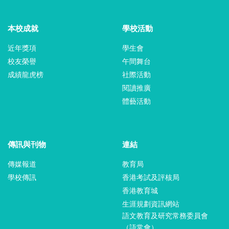
本校成就
學校活動
近年獎項
學生會
校友榮譽
午間舞台
成績龍虎榜
社際活動
閱讀推廣
體藝活動
傳訊與刊物
連結
傳媒報道
教育局
學校傳訊
香港考試及評核局
香港教育城
生涯規劃資訊網站
語文教育及研究常務委員會
（語常會）