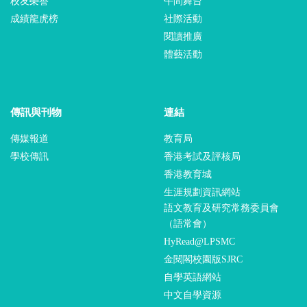
校友榮譽
午間舞台
成績龍虎榜
社際活動
閱讀推廣
體藝活動
傳訊與刊物
連結
傳媒報道
教育局
學校傳訊
香港考試及評核局
香港教育城
生涯規劃資訊網站
語文教育及研究常務委員會
（語常會）
HyRead@LPSMC
金閱閣校園版SJRC
自學英語網站
中文自學資源