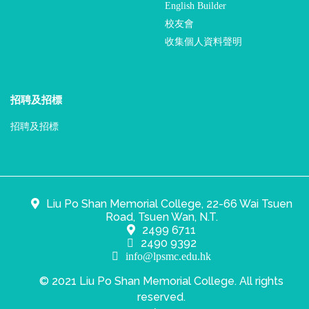
English Builder
校友會
收集個人資料聲明
招聘及招標
招聘及招標
Liu Po Shan Memorial College, 22-66 Wai Tsuen
Road, Tsuen Wan, N.T.
2499 6711
2490 9392
info@lpsmc.edu.hk
© 2021 Liu Po Shan Memorial College. All rights
reserved.