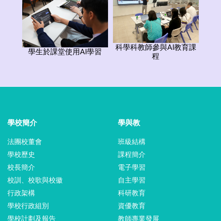
科學科教師參與AI教育課
學生於課堂使用AI學習
程
學校簡介
學與教
法團校董會
班級結構
學校歷史
課程簡介
校長簡介
電子學習
校訓、校歌與校徽
自主學習
行政架構
科研教育
學校行政組別
資優教育
學校計劃及報告
教師專業發展