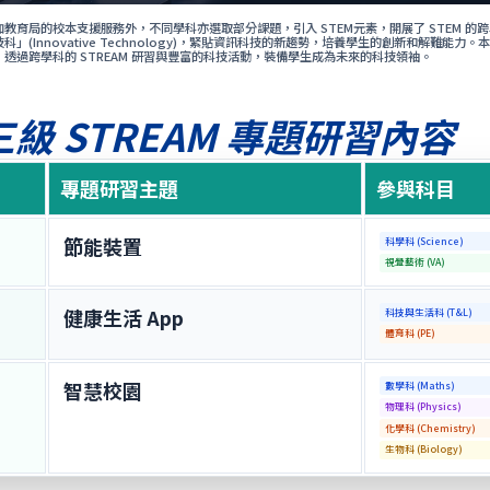
教育局的校本支援服務外，不同學科亦選取部分課題，引入 STEM元素，開展了 STEM 的
」(Innovative Technology)，緊貼資訊科技的新趨勢，培養學生的創新和解難能
透過跨學科的 STREAM 研習與豐富的科技活動，裝備學生成為未來的科技領袖。
級 STREAM 專題研習內容
專題研習主題
參與科目
節能裝置
科學科 (Science)
視覺藝術 (VA)
健康生活 App
科技與生活科 (T&L)
體育科 (PE)
智慧校園
數學科 (Maths)
物理科 (Physics)
化學科 (Chemistry)
生物科 (Biology)