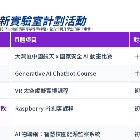
 創新實驗室計劃活動
過引入尖端設備與專業導師課程，全方位提升學生的數位素養：
具體項目
對
大灣區中國航天 x 國家安全 AI 動畫比賽
中
Generative AI Chatbot Course
中
VR 太空虛擬實境課程
初
與軟
Raspberry Pi 創客課程
初
網
AI 物聯網：智慧校園能源監察系統
初