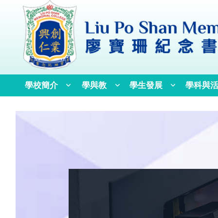
學校簡介
學與教
學生發展
學科與
校訓、校歌與校徽
歷任校監、校董及校長