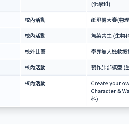
(化學科)
校內活動
紙飛機大賽(物理
校內活動
魚菜共生 (生物科
校外比賽
學界無人機救援挑
校內活動
製作肺部模型 (
校內活動
Create your o
Character & W
科)