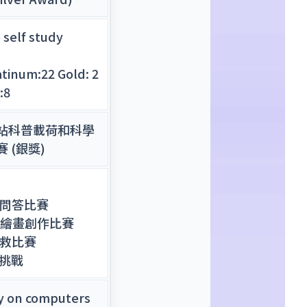
 self study
tinum:22 Gold: 2
:8
站科普載荷和科學
 (銀獎)
識問答比賽
慶AI繪畫創作比賽
拯救比賽
大挑戰
y on computers