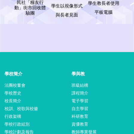
民社「糧友行
學生教長者使用
學生以視像形式
動」街市回收體
平板電腦
驗團
與長者見面
學校簡介
學與教
法團校董會
班級結構
學校歷史
課程簡介
校長簡介
電子學習
校訓、校歌與校徽
自主學習
行政架構
科研教育
學校行政組別
資優教育
學校計劃及報告
教師專業發展