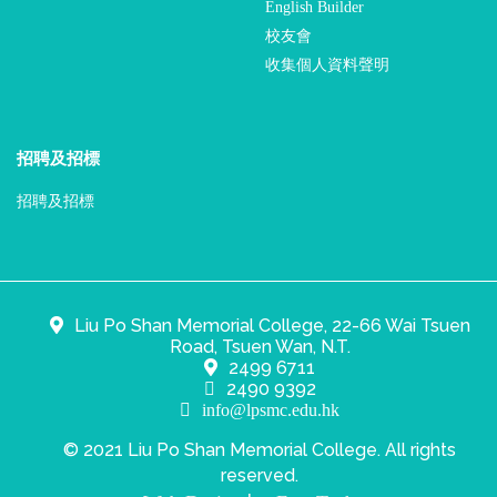
English Builder
校友會
收集個人資料聲明
招聘及招標
招聘及招標
Liu Po Shan Memorial College, 22-66 Wai Tsuen
Road, Tsuen Wan, N.T.
2499 6711
2490 9392
info@lpsmc.edu.hk
© 2021 Liu Po Shan Memorial College. All rights
reserved.