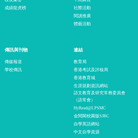
成績龍虎榜
社際活動
閱讀推廣
體藝活動
傳訊與刊物
連結
傳媒報道
教育局
學校傳訊
香港考試及評核局
香港教育城
生涯規劃資訊網站
語文教育及研究常務委員會
（語常會）
HyRead@LPSMC
金閱閣校園版SJRC
自學英語網站
中文自學資源