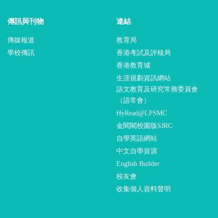
傳訊與刊物
連結
傳媒報道
教育局
學校傳訊
香港考試及評核局
香港教育城
生涯規劃資訊網站
語文教育及研究常務委員會
（語常會）
HyRead@LPSMC
金閱閣校園版SJRC
自學英語網站
中文自學資源
English Builder
校友會
收集個人資料聲明