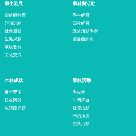
學生發展
學科與活動
價值觀教育
學科網頁
領袖訓練
四社網頁
社會服務
課外活動學會
生涯規劃
圖書館網頁
環境教育
文化交流
本校成就
學校活動
近年獎項
學生會
校友榮譽
午間舞台
成績龍虎榜
社際活動
閱讀推廣
體藝活動