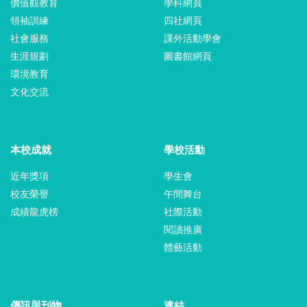
價值觀教育
學科網頁
領袖訓練
四社網頁
社會服務
課外活動學會
生涯規劃
圖書館網頁
環境教育
文化交流
本校成就
學校活動
近年獎項
學生會
校友榮譽
午間舞台
成績龍虎榜
社際活動
閱讀推廣
體藝活動
傳訊與刊物
連結