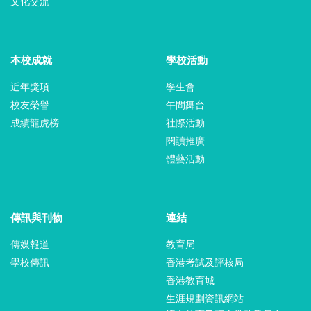
文化交流
本校成就
學校活動
近年獎項
學生會
校友榮譽
午間舞台
成績龍虎榜
社際活動
閱讀推廣
體藝活動
傳訊與刊物
連結
傳媒報道
教育局
學校傳訊
香港考試及評核局
香港教育城
生涯規劃資訊網站