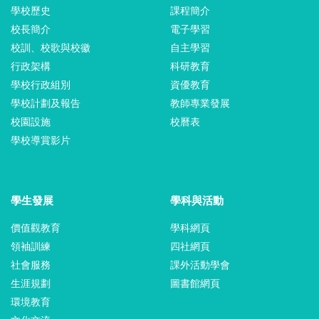
學校歷史
課程簡介
校長簡介
電子學習
校訓、校歌與校徽
自主學習
行政架構
科研教育
學校行政組別
資優教育
學校計劃及報告
教師專業發展
校園設施
校曆表
學校導賞影片
學生發展
學科與活動
價值觀教育
學科網頁
領袖訓練
四社網頁
社會服務
課外活動學會
生涯規劃
圖書館網頁
環境教育