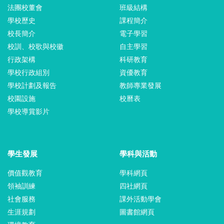
法團校董會
班級結構
學校歷史
課程簡介
校長簡介
電子學習
校訓、校歌與校徽
自主學習
行政架構
科研教育
學校行政組別
資優教育
學校計劃及報告
教師專業發展
校園設施
校曆表
學校導賞影片
學生發展
學科與活動
價值觀教育
學科網頁
領袖訓練
四社網頁
社會服務
課外活動學會
生涯規劃
圖書館網頁