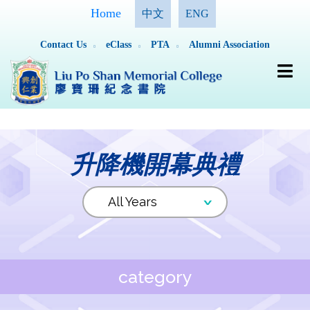
Home
中文
ENG
Contact Us
eClass
PTA
Alumni Association
升降機開幕典禮
category