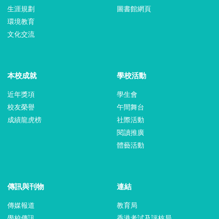
生涯規劃
圖書館網頁
環境教育
文化交流
本校成就
學校活動
近年獎項
學生會
校友榮譽
午間舞台
成績龍虎榜
社際活動
閱讀推廣
體藝活動
傳訊與刊物
連結
傳媒報道
教育局
學校傳訊
香港考試及評核局