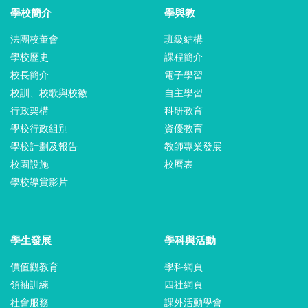
學校簡介
學與教
法團校董會
班級結構
學校歷史
課程簡介
校長簡介
電子學習
校訓、校歌與校徽
自主學習
行政架構
科研教育
學校行政組別
資優教育
學校計劃及報告
教師專業發展
校園設施
校曆表
學校導賞影片
學生發展
學科與活動
價值觀教育
學科網頁
領袖訓練
四社網頁
社會服務
課外活動學會