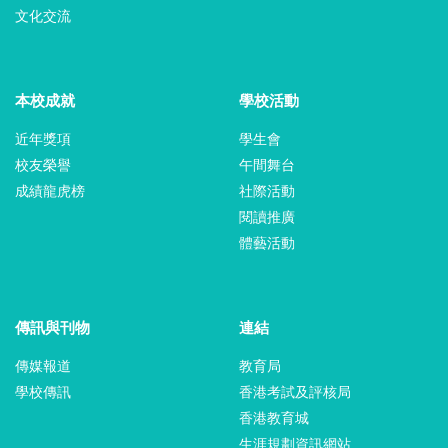
文化交流
本校成就
學校活動
近年獎項
學生會
校友榮譽
午間舞台
成績龍虎榜
社際活動
閱讀推廣
體藝活動
傳訊與刊物
連結
傳媒報道
教育局
學校傳訊
香港考試及評核局
香港教育城
生涯規劃資訊網站