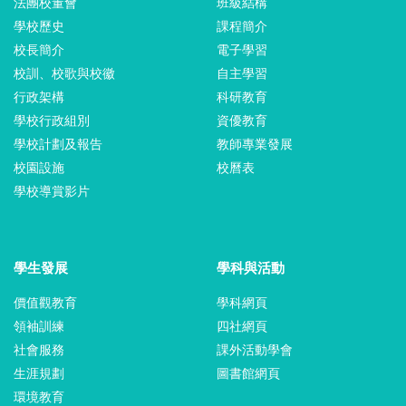
法團校董會
班級結構
學校歷史
課程簡介
校長簡介
電子學習
校訓、校歌與校徽
自主學習
行政架構
科研教育
學校行政組別
資優教育
學校計劃及報告
教師專業發展
校園設施
校曆表
學校導賞影片
學生發展
學科與活動
價值觀教育
學科網頁
領袖訓練
四社網頁
社會服務
課外活動學會
生涯規劃
圖書館網頁
環境教育