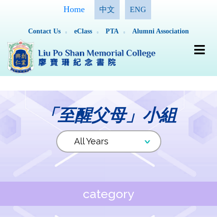
Home
中文
ENG
Contact Us
eClass
PTA
Alumni Association
「至醒父母」小組
category