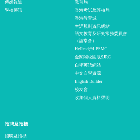
傳媒報道
教育局
學校傳訊
香港考試及評核局
香港教育城
生涯規劃資訊網站
語文教育及研究常務委員會
（語常會）
HyRead@LPSMC
金閱閣校園版SJRC
自學英語網站
中文自學資源
English Builder
校友會
收集個人資料聲明
招聘及招標
招聘及招標