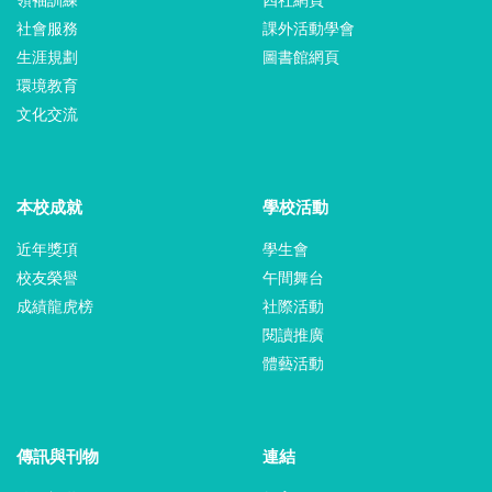
領袖訓練
四社網頁
社會服務
課外活動學會
生涯規劃
圖書館網頁
環境教育
文化交流
本校成就
學校活動
近年獎項
學生會
校友榮譽
午間舞台
成績龍虎榜
社際活動
閱讀推廣
體藝活動
傳訊與刊物
連結