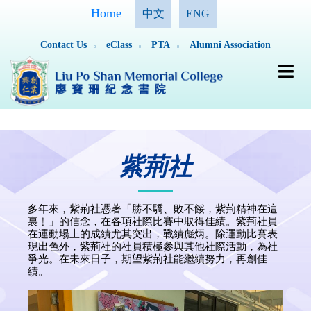
Home
中文
ENG
Contact Us
eClass
PTA
Alumni Association
紫荊社
多年來，紫荊社憑著「勝不驕、敗不餒，紫荊精神在這
裏﹗」的信念，在各項社際比賽中取得佳績。紫荊社員
在運動場上的成績尤其突出，戰績彪炳。除運動比賽表
現出色外，紫荊社的社員積極參與其他社際活動，為社
爭光。在未來日子，期望紫荊社能繼續努力，再創佳
績。