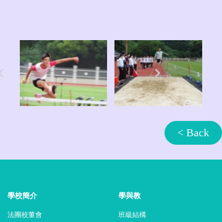
< Back
學校簡介
學與教
法團校董會
班級結構