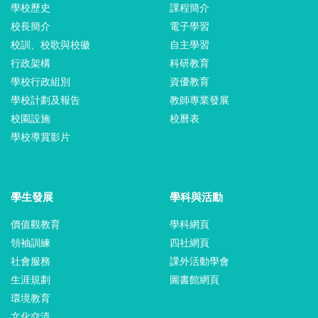
學校歷史
課程簡介
校長簡介
電子學習
校訓、校歌與校徽
自主學習
行政架構
科研教育
學校行政組別
資優教育
學校計劃及報告
教師專業發展
校園設施
校曆表
學校導賞影片
學生發展
學科與活動
價值觀教育
學科網頁
領袖訓練
四社網頁
社會服務
課外活動學會
生涯規劃
圖書館網頁
環境教育
文化交流