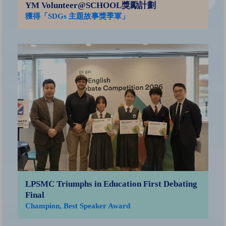
YM Volunteer@SCHOOL獎勵計劃
獲得「SDGs 主題故事獎季軍」
香
子
傑
獎
LPSMC Triumphs in Education First Debating
Final
Champion, Best Speaker Award