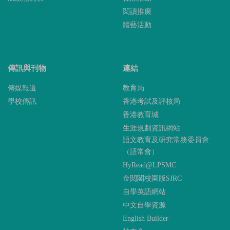
閱讀推廣
體藝活動
傳訊與刊物
連結
傳媒報道
教育局
學校傳訊
香港考試及評核局
香港教育城
生涯規劃資訊網站
語文教育及研究常務委員會
（語常會）
HyRead@LPSMC
金閱閣校園版SJRC
自學英語網站
中文自學資源
English Builder