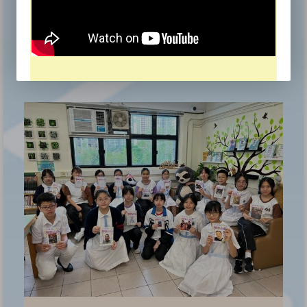
Hong Kong School Drama Festival 2025/26
Award for Outstanding Performer, Award for
Outstanding Stage Effects, Award for Outstanding
《
Cooperation, Award for Commendable Overall
Performance
本