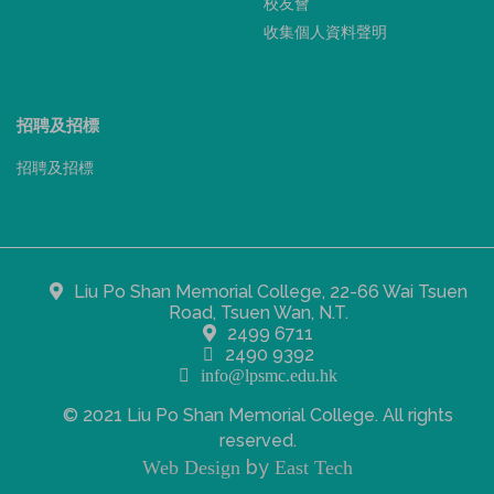
校友會
收集個人資料聲明
招聘及招標
招聘及招標
Liu Po Shan Memorial College, 22-66 Wai Tsuen
Road, Tsuen Wan, N.T.
2499 6711
2490 9392
info@lpsmc.edu.hk
© 2021 Liu Po Shan Memorial College. All rights
reserved.
by
Web Design
East Tech