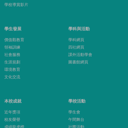
學校導賞影片
學生發展
學科與活動
價值觀教育
學科網頁
領袖訓練
四社網頁
社會服務
課外活動學會
生涯規劃
圖書館網頁
環境教育
文化交流
本校成就
學校活動
近年獎項
學生會
校友榮譽
午間舞台
成績龍虎榜
社際活動