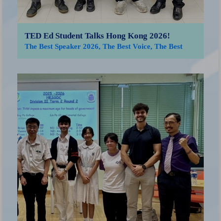
TED Ed Student Talks Hong Kong 2026!
The Best Speaker 2026, The Best Voice, The Best
Advocate for Peace
「
獲