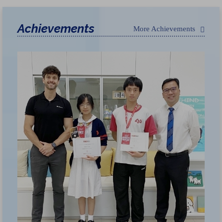
Achievements
More Achievements
荃
獲