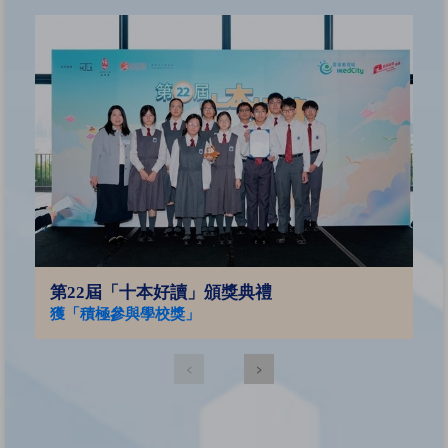
2
亞
第22屆「十本好讀」頒獎典禮
獲「積極參與學校獎」
‹
›